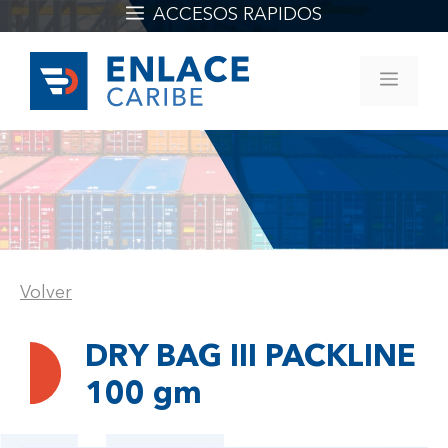
Saltar
ACCESOS RAPIDOS
al
contenido
MEN
Volver
DRY BAG III PACKLINE
100 gm