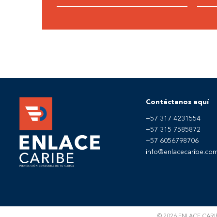
Contáctanos aquí
+57 317 4231554
+57 315 7585872
+57 6056798706
info@enlacecaribe.co
© 2026 ENLACE CARIBE