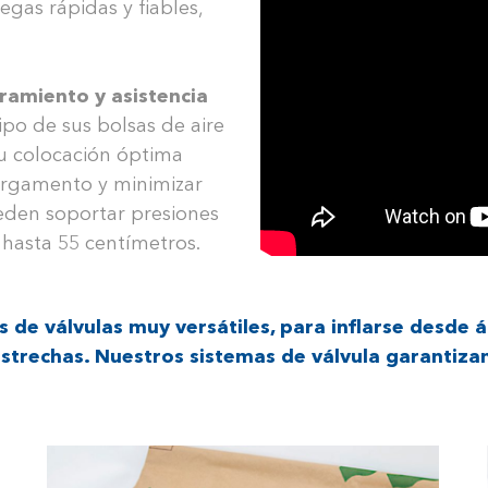
gas rápidas y fiables,
ramiento y asistencia
ipo de sus bolsas de aire
su colocación óptima
cargamento y minimizar
ueden soportar presiones
 hasta 55 centímetros.
 de válvulas muy versátiles, para inflarse desde á
trechas. Nuestros sistemas de válvula garantizan