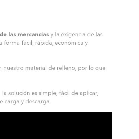
de las mercancías
y la exigencia de las
a forma fácil, rápida, económica y
nuestro material de relleno, por lo que
a solución es simple, fácil de aplicar,
e carga y descarga.