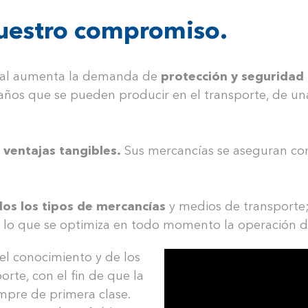
nuestro compromiso.
onal aumenta la demanda de
protección y seguridad 
daños que se pueden producir en el transporte, de un
s
ventajas tangibles.
Sus mercancías se aseguran con 
dos los tipos de mercancías
y medios de transporte; l
n lo que se optimiza en todo momento la operación d
l conocimiento y de los
rte, con el fin de que la
mpre de primera clase.