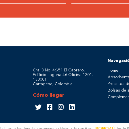
Navegaci
Cra. 3 No. 46-51 El Cabrero,
Home
Edificio Laguna 46 Oficina 1201.
Absorbent
130001
Precintos 
Cartagena, Colombia
m
Bolsas de a
Cómo llegar
Complemen
IKONOZÚ
 | Todos los derechos reservados - Elaborado con ♥ por
desde Ba