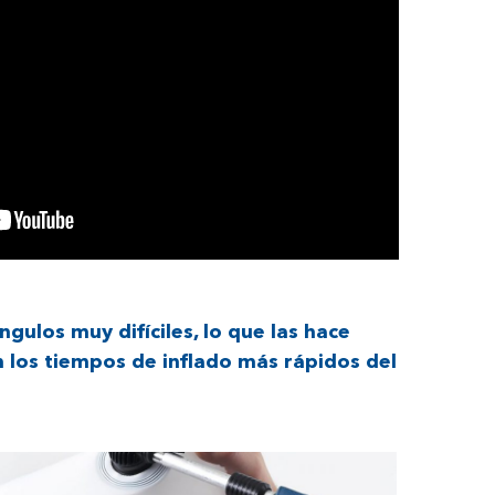
ngulos muy difíciles, lo que las hace
 los tiempos de inflado más rápidos del